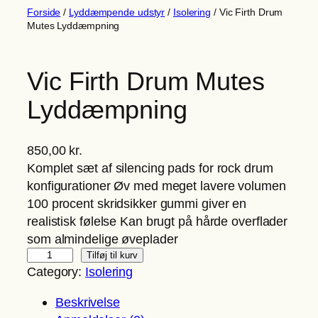
Forside
/
Lyddæmpende udstyr
/
Isolering
/ Vic Firth Drum
Mutes Lyddæmpning
Vic Firth Drum Mutes
Lyddæmpning
850,00
kr.
Komplet sæt af silencing pads for rock drum
konfigurationer Øv med meget lavere volumen
100 procent skridsikker gummi giver en
realistisk følelse Kan brugt på hårde overflader
som almindelige øveplader
V
Tilføj til kurv
Category:
Isolering
i
c
Beskrivelse
F