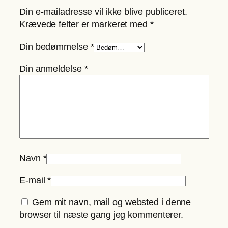
m
Din e-mailadresse vil ikke blive publiceret.
p
Krævede felter er markeret med
*
n
i
Din bedømmelse
*
n
Din anmeldelse
*
g
a
n
t
a
l
Navn
*
E-mail
*
Gem mit navn, mail og websted i denne
browser til næste gang jeg kommenterer.