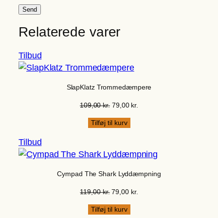
Relaterede varer
Vare
Tilbud
på
tilbud
SlapKlatz Trommedæmpere
Den
Den
109,00
kr.
79,00
kr.
oprindelige
aktuelle
Tilføj til kurv
pris
pris
var:
er:
Vare
Tilbud
109,00 kr..
79,00 kr..
på
tilbud
Cympad The Shark Lyddæmpning
Den
Den
119,00
kr.
79,00
kr.
oprindelige
aktuelle
Tilføj til kurv
pris
pris