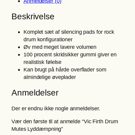
Anmeldelser (0)
i
r
Beskrivelse
t
h
Komplet sæt af silencing pads for rock
D
drum konfigurationer
r
Øv med meget lavere volumen
u
100 procent skridsikker gummi giver en
m
realistisk følelse
M
Kan brugt på hårde overflader som
u
almindelige øveplader
t
e
Anmeldelser
s
L
Der er endnu ikke nogle anmeldelser.
y
d
Vær den første til at anmelde “Vic Firth Drum
d
Mutes Lyddæmpning”
æ