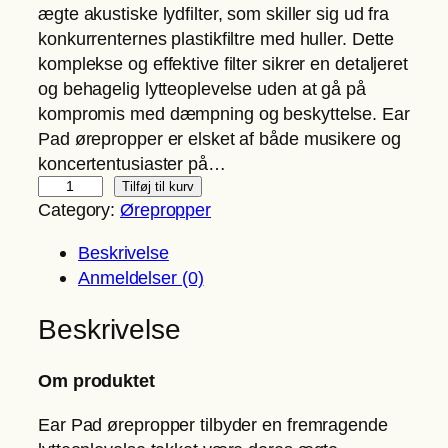
o
a
ægte akustiske lydfilter, som skiller sig ud fra
p
k
konkurrenternes plastikfiltre med huller. Dette
r
t
komplekse og effektive filter sikrer en detaljeret
i
u
og behagelig lytteoplevelse uden at gå på
n
e
kompromis med dæmpning og beskyttelse. Ear
d
l
Pad ørepropper er elsket af både musikere og
e
l
koncertentusiaster på…
E
l
e
Tilføj til kurv
Category:
Ørepropper
a
i
p
r
g
r
Beskrivelse
S
e
i
Anmeldelser (0)
o
p
s
n
r
e
Beskrivelse
i
i
r
c
s
:
Om produktet
s
v
1
E
a
7
Ear Pad ørepropper tilbyder en fremragende
a
r
5