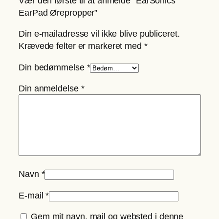
Vær den første til at anmelde “EarSonics
EarPad Ørepropper”
Din e-mailadresse vil ikke blive publiceret.
Krævede felter er markeret med
*
Din bedømmelse
*
Din anmeldelse
*
Navn
*
E-mail
*
Gem mit navn, mail og websted i denne