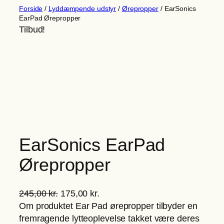
Forside
/
Lyddæmpende udstyr
/
Ørepropper
/ EarSonics
EarPad Ørepropper
Tilbud!
EarSonics EarPad
Ørepropper
D
D
245,00
kr.
175,00
kr.
e
e
Om produktet Ear Pad ørepropper tilbyder en
n
n
fremragende lytteoplevelse takket være deres