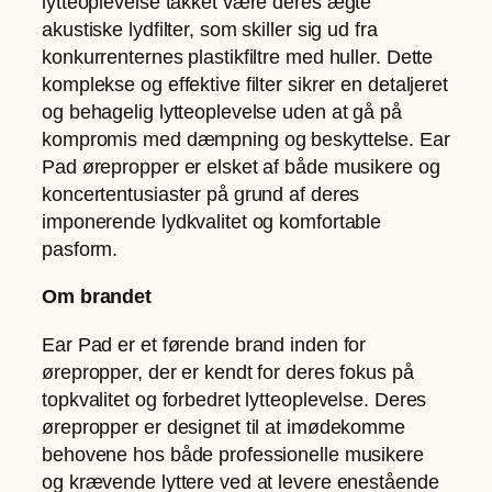
lytteoplevelse takket være deres ægte
r
:
,
akustiske lydfilter, som skiller sig ud fra
P
2
0
konkurrenternes plastikfiltre med huller. Dette
a
4
0
komplekse og effektive filter sikrer en detaljeret
d
5
og behagelig lytteoplevelse uden at gå på
Ø
,
k
kompromis med dæmpning og beskyttelse. Ear
r
0
r
Pad ørepropper er elsket af både musikere og
e
0
.
koncertentusiaster på grund af deres
p
.
imponerende lydkvalitet og komfortable
r
k
pasform.
o
r
p
.
Om brandet
p
.
Ear Pad er et førende brand inden for
e
ørepropper, der er kendt for deres fokus på
r
topkvalitet og forbedret lytteoplevelse. Deres
a
ørepropper er designet til at imødekomme
n
behovene hos både professionelle musikere
t
og krævende lyttere ved at levere enestående
a