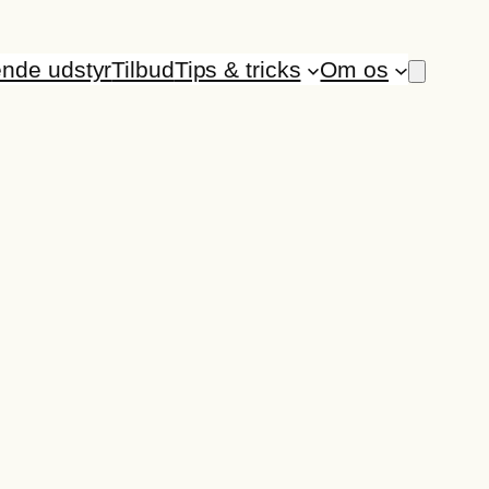
ende udstyr
Tilbud
Tips & tricks
Om os