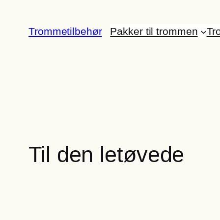
Spring
til
Trommetilbehør
Pakker til trommen
Tr
indhold
Til den letøvede