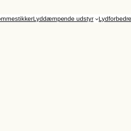
ommestikker
Lyddæmpende udstyr
Lydforbedr