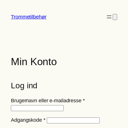
Spring
til
Trommetilbehør
indhold
Min Konto
Log ind
Påkrævet
Brugernavn eller e-mailadresse
*
Påkrævet
Adgangskode
*