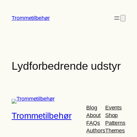
Spring
til
Trommetilbehør
indhold
Lydforbedrende udstyr
Blog
Events
Trommetilbehør
About
Shop
FAQs
Patterns
Authors
Themes