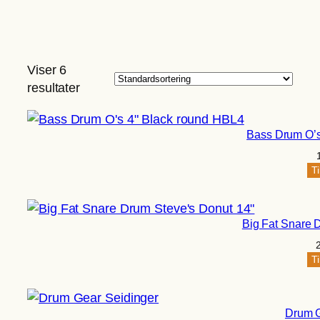
Viser 6
resultater
Bass Drum O’s
Ti
Big Fat Snare 
Ti
Drum G