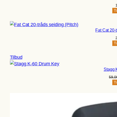
Ti
Fat Cat 20-t
Ti
Vare
Tilbud
på
Stagg 
tilbud
59,
Ti