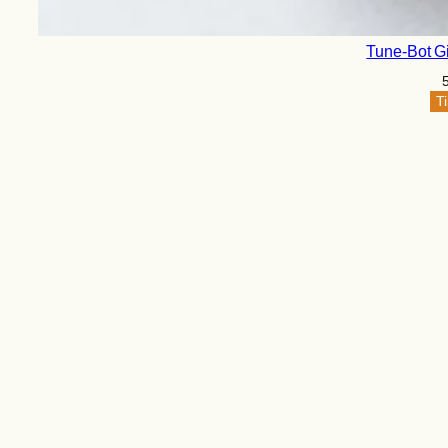
Tune-Bot 
Ti