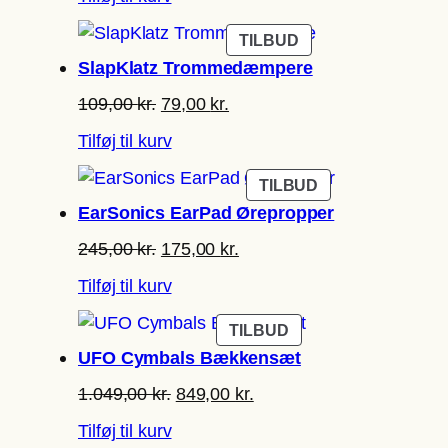
pris
pris
var:
er:
VARE
TILBUD
119,00 kr..
79,00 kr..
PÅ
SlapKlatz Trommedæmpere
TILBUD
Den
Den
109,00
kr.
79,00
kr.
oprindelige
aktuelle
Tilføj til kurv
pris
pris
var:
er:
VARE
TILBUD
109,00 kr..
79,00 kr..
PÅ
EarSonics EarPad Ørepropper
TILBUD
Den
Den
245,00
kr.
175,00
kr.
oprindelige
aktuelle
Tilføj til kurv
pris
pris
var:
er:
VARE
TILBUD
245,00 kr..
175,00 kr..
PÅ
UFO Cymbals Bækkensæt
TILBUD
Den
Den
1.049,00
kr.
849,00
kr.
oprindelige
aktuelle
Tilføj til kurv
pris
pris