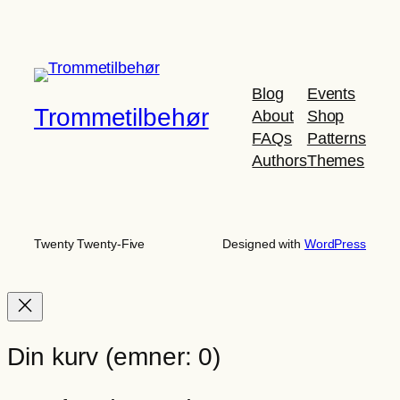
var:
er:
1.049,00 kr..
849,00 kr..
Blog
Events
Trommetilbehør
About
Shop
FAQs
Patterns
Authors
Themes
Twenty Twenty-Five
Designed with
WordPress
Din kurv
(emner: 0)