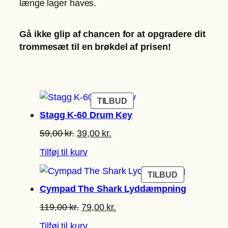
længe lager haves.
Gå ikke glip af chancen for at opgradere dit
trommesæt til en brøkdel af prisen!
VARE
TILBUD
PÅ
Stagg K-60 Drum Key
TILBUD
Den
Den
59,00
kr.
39,00
kr.
oprindelige
aktuelle
Tilføj til kurv
pris
pris
var:
er:
VARE
TILBUD
59,00 kr..
39,00 kr..
PÅ
Cympad The Shark Lyddæmpning
TILBUD
Den
Den
119,00
kr.
79,00
kr.
oprindelige
aktuelle
Tilføj til kurv