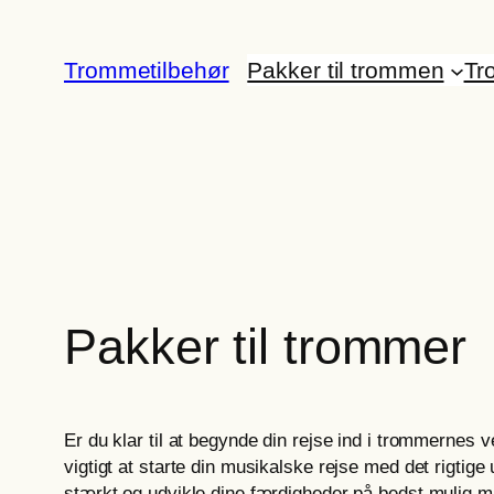
Spring
til
Trommetilbehør
Pakker til trommen
Tr
indhold
Pakker til trommer
Er du klar til at begynde din rejse ind i trommernes
vigtigt at starte din musikalske rejse med det rigtige 
stærkt og udvikle dine færdigheder på bedst mulig må