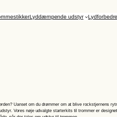
ommestikker
Lyddæmpende udstyr
Lydforbedr
 verden? Uanset om du drømmer om at blive rockstjernens rytm
udstyr. Vores nøje udvalgte starterkits til trommer er designet 
de, når der tales om udstyr til trommen.